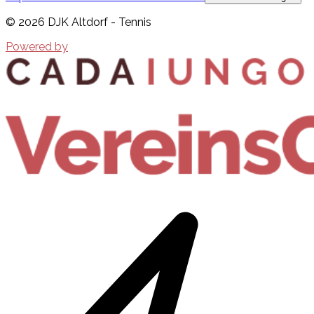
©
2026
DJK Altdorf - Tennis
Powered by